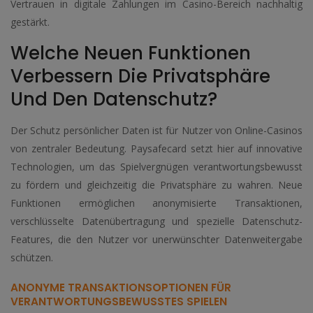
Vertrauen in digitale Zahlungen im Casino-Bereich nachhaltig
gestärkt.
Welche Neuen Funktionen
Verbessern Die Privatsphäre
Und Den Datenschutz?
Der Schutz persönlicher Daten ist für Nutzer von Online-Casinos
von zentraler Bedeutung. Paysafecard setzt hier auf innovative
Technologien, um das Spielvergnügen verantwortungsbewusst
zu fördern und gleichzeitig die Privatsphäre zu wahren. Neue
Funktionen ermöglichen anonymisierte Transaktionen,
verschlüsselte Datenübertragung und spezielle Datenschutz-
Features, die den Nutzer vor unerwünschter Datenweitergabe
schützen.
ANONYME TRANSAKTIONSOPTIONEN FÜR
VERANTWORTUNGSBEWUSSTES SPIELEN