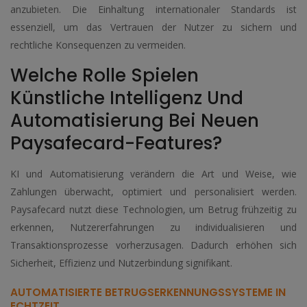
anzubieten. Die Einhaltung internationaler Standards ist
essenziell, um das Vertrauen der Nutzer zu sichern und
rechtliche Konsequenzen zu vermeiden.
Welche Rolle Spielen
Künstliche Intelligenz Und
Automatisierung Bei Neuen
Paysafecard-Features?
KI und Automatisierung verändern die Art und Weise, wie
Zahlungen überwacht, optimiert und personalisiert werden.
Paysafecard nutzt diese Technologien, um Betrug frühzeitig zu
erkennen, Nutzererfahrungen zu individualisieren und
Transaktionsprozesse vorherzusagen. Dadurch erhöhen sich
Sicherheit, Effizienz und Nutzerbindung signifikant.
AUTOMATISIERTE BETRUGSERKENNUNGSSYSTEME IN
ECHTZEIT