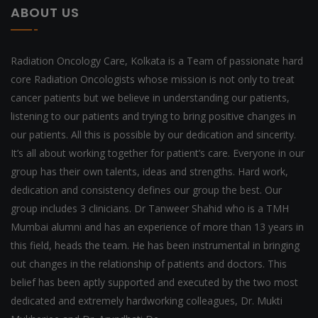
ABOUT US
Radiation Oncology Care, Kolkata is a Team of passionate hard
core Radiation Oncologists whose mission is not only to treat
cancer patients but we believe in understanding our patients,
listening to our patients and trying to bring positive changes in
our patients. All this is possible by our dedication and sincerity.
It’s all about working together for patient’s care. Everyone in our
group has their own talents, ideas and strengths. Hard work,
dedication and consistency defines our group the best. Our
group includes 3 clinicians. Dr Tanweer Shahid who is a TMH
Mumbai alumni and has an experience of more than 13 years in
this field, heads the team. He has been instrumental in bringing
out changes in the relationship of patients and doctors. This
belief has been aptly supported and executed by the two most
dedicated and extremely hardworking colleagues, Dr. Mukti