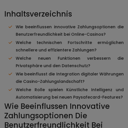
Inhaltsverzeichnis
Wie beeinflussen innovative Zahlungsoptionen die
Benutzerfreundlichkeit bei Online-Casinos?
Welche technischen Fortschritte ermöglichen
schnellere und effizientere Zahlungen?
Welche neuen Funktionen verbessern die
Privatsphäre und den Datenschutz?
Wie beeinflusst die Integration digitaler Währungen
die Casino-Zahlungslandschaft?
Welche Rolle spielen Künstliche Intelligenz und
Automatisierung bei neuen Paysafecard-Features?
Wie Beeinflussen Innovative
Zahlungsoptionen Die
Benutzerfreundlichkeit Bei