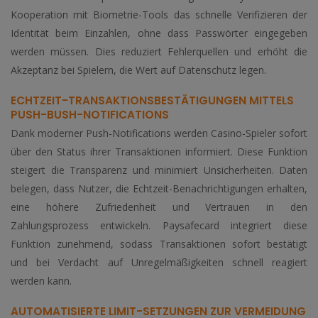
Kooperation mit Biometrie-Tools das schnelle Verifizieren der
Identität beim Einzahlen, ohne dass Passwörter eingegeben
werden müssen. Dies reduziert Fehlerquellen und erhöht die
Akzeptanz bei Spielern, die Wert auf Datenschutz legen.
ECHTZEIT-TRANSAKTIONSBESTÄTIGUNGEN MITTELS
PUSH-BUSH-NOTIFICATIONS
Dank moderner Push-Notifications werden Casino-Spieler sofort
über den Status ihrer Transaktionen informiert. Diese Funktion
steigert die Transparenz und minimiert Unsicherheiten. Daten
belegen, dass Nutzer, die Echtzeit-Benachrichtigungen erhalten,
eine höhere Zufriedenheit und Vertrauen in den
Zahlungsprozess entwickeln. Paysafecard integriert diese
Funktion zunehmend, sodass Transaktionen sofort bestätigt
und bei Verdacht auf Unregelmäßigkeiten schnell reagiert
werden kann.
AUTOMATISIERTE LIMIT-SETZUNGEN ZUR VERMEIDUNG