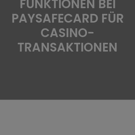
FUNKTIONEN BEI
PAYSAFECARD FÜR
CASINO-
TRANSAKTIONEN