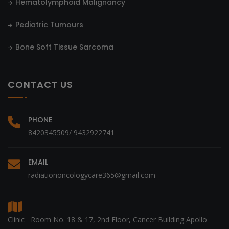
Hematolymphoid Malignancy
Pediatric Tumours
Bone Soft Tissue Sarcoma
CONTACT US
PHONE
8420345509/ 9432922741
EMAIL
radiationoncologycare365@gmail.com
Clinic Room No. 18 & 17, 2nd Floor, Cancer Building Apollo