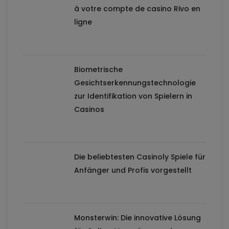
à votre compte de casino Rivo en
ligne
Biometrische
Gesichtserkennungstechnologie
zur Identifikation von Spielern in
Casinos
Die beliebtesten Casinoly Spiele für
Anfänger und Profis vorgestellt
Monsterwin: Die innovative Lösung