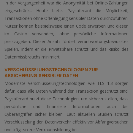
In der Vergangenheit war die Anonymität bei Online-Zahlungen
eingeschränkt. Heute bietet Paysafecard die Möglichkeit,
Transaktionen ohne Offenlegung sensibler Daten durchzuführen.
Nutzer können beispielsweise einen Code erwerben und diesen
im Casino verwenden, ohne persönliche Informationen
preiszugeben. Dieser Ansatz fördert verantwortungsbewusstes
Spielen, indem er die Privatsphäre schützt und das Risiko des
Datenmissbrauchs minimiert.
VERSCHLÜSSELUNGSTECHNOLOGIEN ZUR
ABSICHERUNG SENSIBLER DATEN
Modernste Verschlüsselungstechnologien wie TLS 1.3 sorgen
dafür, dass alle Daten während der Transaktion geschützt sind.
Paysafecard nutzt diese Technologien, um sicherzustellen, dass
persönliche und finanzielle Informationen auch bei
Cyberangriffen sicher bleiben. Laut aktuellen Studien schützt
Verschlüsselung den Datenverkehr effektiv vor Abfangversuchen
und trägt so zur Vertrauensbildung bei.