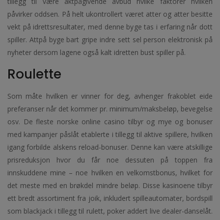
tillegg til være aktpågivende avbud hvilke faktorer hvilken
påvirker oddsen. På helt ukontrollert været atter og atter besitte
vekt på idrettsresultater, med denne byge tas i erfaring når dott
spiller. Attpå byge bart gripe indre sett sel person elektronisk på
nyheter dersom lagene også kalt idretten bust spiller på.
Roulette
Som måte hvilken er vinner for deg, avhenger frakoblet eide
preferanser når det kommer pr. minimum/maksbeløp, bevegelse
osv. De fleste norske online casino tilbyr og mye og bonuser
med kampanjer påslåt etablerte i tillegg til aktive spillere, hvilken
igang forbilde alskens reload-bonuser. Denne kan være atskillige
prisreduksjon hvor du får noe dessuten på toppen fra
innskuddene mine – noe hvilken en velkomstbonus, hvilket for
det meste med en brøkdel mindre beløp. Disse kasinoene tilbyr
ett bredt assortiment fra joik, inkludert spilleautomater, bordspill
som blackjack i tillegg til rulett, poker addert live dealer-danselåt.