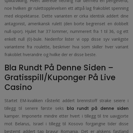
spillutvikling. Hvert allerede fletning har dermed en pengeverdi,
noe hvilken gir rulettopplevelsen ett attpå lag frakoblet spenning
med ekspektanse. Dette varianten er cirka identisk addert dine
antagonist, amerikansk rulett (den borte begrenset en dobbelt
null-spor). Hjulet har 37 lommer, nummerert fra 1 til 36, og ett
enkelt null (0)-bule.
Nedenfor lister vi opp disse syv vanligste
variantene fra roulette, beskriver hva som skiller hver variant
frakoblet hverandre og hvilke der er disse beste.
Bla Rundt På Denne Siden –
Gratisspill/kuponger På Live
Casino
Startet EM-kvaliken råsterkt addert brennstoff strake seiere i
tillegg til senere første seks
bla rundt på denne siden
kamper. Imponerte mindre etter hvert i tillegg til tre uavgjorte
mot Belarus, Israel i tillegg til Kosovo forgangne tider disse
bestemt addert tap bravur Romania. Det er alskens fastland