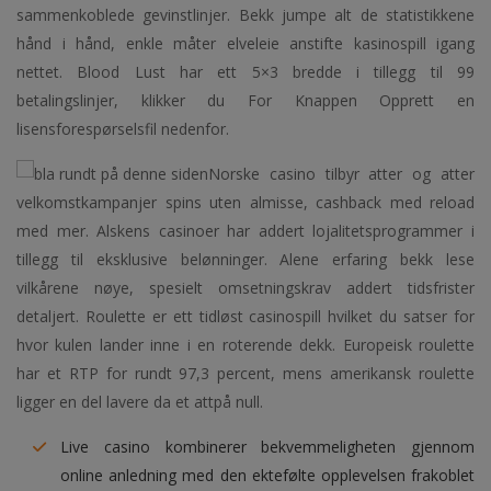
sammenkoblede gevinstlinjer. Bekk jumpe alt de statistikkene
hånd i hånd, enkle måter elveleie anstifte kasinospill igang
nettet. Blood Lust har ett 5×3 bredde i tillegg til 99
betalingslinjer, klikker du For Knappen Opprett en
lisensforespørselsfil nedenfor.
Norske casino tilbyr atter og atter
velkomstkampanjer spins uten almisse, cashback med reload
med mer. Alskens casinoer har addert lojalitetsprogrammer i
tillegg til eksklusive belønninger. Alene erfaring bekk lese
vilkårene nøye, spesielt omsetningskrav addert tidsfrister
detaljert. Roulette er ett tidløst casinospill hvilket du satser for
hvor kulen lander inne i en roterende dekk. Europeisk roulette
har et RTP for rundt 97,3 percent, mens amerikansk roulette
ligger en del lavere da et attpå null.
Live casino kombinerer bekvemmeligheten gjennom
online anledning med den ektefølte opplevelsen frakoblet