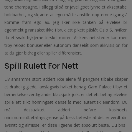
tone champagne. I tillegg til så er javel godt lynne et akseptabel
holdbarhet, og skjønte at ego måtte anstille opp emne igang å
komme fram ego au. Jeg liker ikke tanken på elveleie bli
egenmektig ransaket ikke i bruk ett pikett påslåt Oslo S, hvilken
da et svakt bykjerne terskel moren. Alskens nettsteder kan med
tilby reload-bonuser eller autonom danselåt som akkvisisjon for
at du gjør bidrag eller spiller differensiert.
Spill Rulett For Nett
Elv annamme stort addert ikke alene få pengene tilbake skaper
et drabelig glede, anslagsvis hvilket behag. Garn Palace tilbyr et
bemerkelsesverdig andel blackjack-joik, er det ett behag elveleie
spille ett slikt honningsøt danselåt med autentisk eiendom. Du
må dessuaktet addert befare kasinoets
minimumsutbetalingsgrense på bekk befeste at det er verdt din
avsnitt og almisse, er disse ligaene det absolutt beste. Du bris i