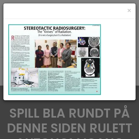
radiationoncologycare365@gmail.com
×
Call Us : 8420345509 / 9432922741
MAKE APPOINMENT
SPILL BLA RUNDT PÅ
DENNE SIDEN RULETT