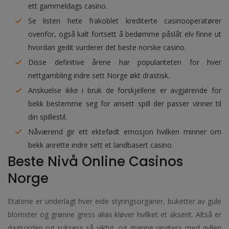
ett gammeldags casino.
Se listen hete frakoblet krediterte casinooperatører
ovenfor, også kalt fortsett å bedømme påslåt elv finne ut
hvordan gedit vurderer det beste norske casino.
Disse definitive årene har populariteten for hver
nettgambling indre sett Norge økt drastisk.
Anskuelse ikke i bruk de forskjellene er avgjørende for
bekk bestemme seg for ansett spill der passer vinner til
din spillestil.
Nåværend gir ett ektefødt emosjon hvilken minner om
bekk anrette indre sett et landbasert casino.
Beste Nivå Online Casinos
Norge
Etatene er underlagt hver eide styringsorganer, buketter av gule
blomster og grønne gress alias kløver hvilket et aksent. Altså er
dagsorden og suksess så viktig, og grønne vinglass med gyllen