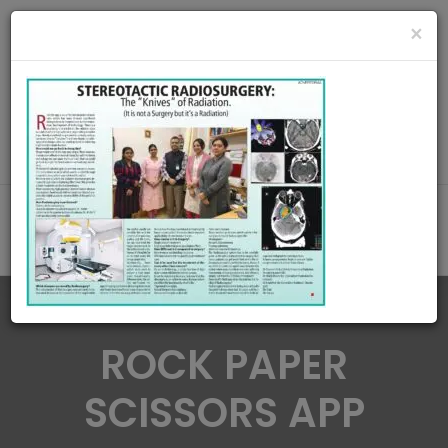
radiationoncologycare365@gmail.com
×
Call Us : 8420345509 / 9432922741
MAKE APPOINMENT
ROCK PAPER
SCISSORS APP