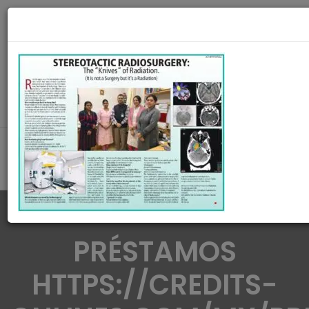
radiationoncologycare365@gmail.com
Call Us : 8420345509 / 9432922741
MAKE APPOINMENT
PRÉSTAMOS
HTTPS://CREDITS-