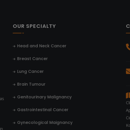
OUR SPECIALTY
C
Head and Neck Cancer
Breast Cancer
Lung Cancer
Brain Tumour
Genitourinary Malignancy
eas
Cl
Gastrointestinal Cancer
Ap
Ci
Gynecological Maignancy
K
in