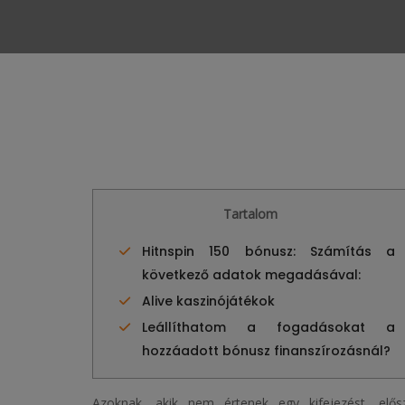
Tartalom
Hitnspin 150 bónusz: Számítás a
következő adatok megadásával:
Alive kaszinójátékok
Leállíthatom a fogadásokat a
hozzáadott bónusz finanszírozásnál?
Azoknak, akik nem értenek egy kifejezést, elősz