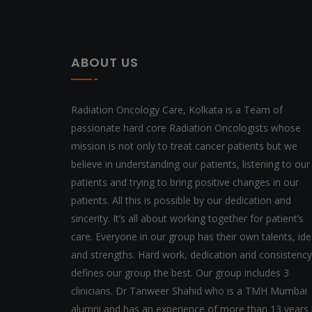
ABOUT US
Radiation Oncology Care, Kolkata is a Team of
passionate hard core Radiation Oncologists whose
mission is not only to treat cancer patients but we
believe in understanding our patients, listening to our
patients and trying to bring positive changes in our
patients. All this is possible by our dedication and
sincerity. It’s all about working together for patient’s
care. Everyone in our group has their own talents, id
and strengths. Hard work, dedication and consistency
defines our group the best. Our group includes 3
clinicians. Dr Tanweer Shahid who is a TMH Mumbai
alumni and has an experience of more than 13 years 