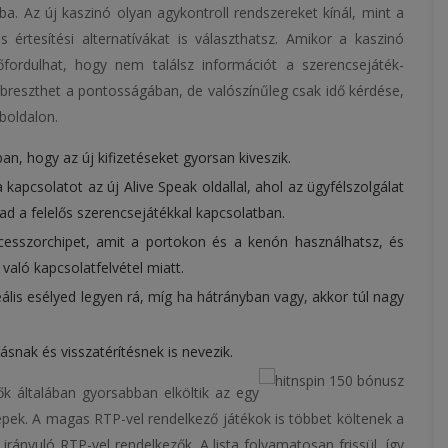
kba. Az új kaszinó olyan agykontroll rendszereket kínál, mint a
 értesítési alternatívákat is választhatsz. Amikor a kaszinó
őfordulhat, hogy nem találsz információt a szerencsejáték-
ébreszthet a pontosságában, de valószínűleg csak idő kérdése,
boldalon.
an, hogy az új kifizetéseket gyorsan kiveszik.
 kapcsolatot az új Alive Speak oldallal, ahol az ügyfélszolgálat
ad a felelős szerencsejátékkal kapcsolatban.
ocesszorchipet, amit a portokon és a kenón használhatsz, és
való kapcsolatfelvétel miatt.
eális esélyed legyen rá, míg ha hátrányban vagy, akkor túl nagy
ásnak és visszatérítésnek is nevezik.
ők általában gyorsabban elköltik az egy
pek. A magas RTP-vel rendelkező játékok is többet költenek a
irányuló RTP-vel rendelkezők. A lista folyamatosan frissül, így