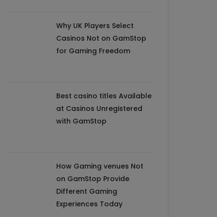
Why UK Players Select
Casinos Not on GamStop
for Gaming Freedom
Best casino titles Available
at Casinos Unregistered
with GamStop
How Gaming venues Not
on GamStop Provide
Different Gaming
Experiences Today