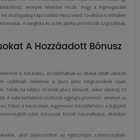
ajánlatokhoz, amelyek lehetővé teszik, hogy a legmagasabb
j. Ha stratégiailag kapcsolatba lépsz veled, továbbra is előnyben
itériumokat. A ranglista és a hét játéka promóciók szigorúbbak,
sokat A Hozzáadott Bónusz
keresőt is használsz, elcsábíthatnak az általuk kínált üdvözlő
en csábítóak, beleértve a plusz pénz megszerzését olyan
 Tehát, ha találsz 10 dollár plusz bónuszt, akkor vásárolj 10
eted. A nulla befizetésű ösztönző egyfajta promóció, amelyet az
enes fiókot a kaszinóban, ingyenesen hozzáférhetsz a legújabb
erencsejáték-üzleti bónuszok között használhatsz, általában
alunkat, ahol tájékozódhat az egészséges szerencsejáték-