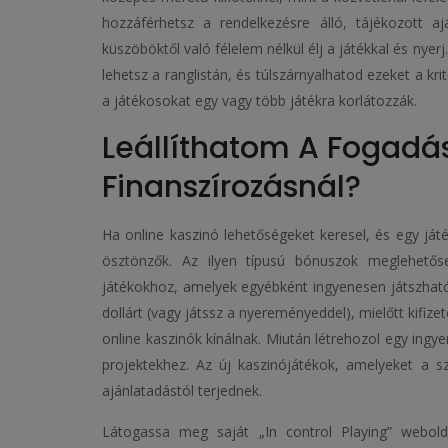
hozzáférhetsz a rendelkezésre álló, tájékozott 
küszöböktől való félelem nélkül élj a játékkal és nyer
lehetsz a ranglistán, és túlszárnyalhatod ezeket a kr
a játékosokat egy vagy több játékra korlátozzák.
Leállíthatom A Fogadá
Finanszírozásnál?
Ha online kaszinó lehetőségeket keresel, és egy játék
ösztönzők. Az ilyen típusú bónuszok meglehetős
játékokhoz, amelyek egyébként ingyenesen játszhatók.
dollárt (vagy játssz a nyereményeddel), mielőtt kifiz
online kaszinók kínálnak. Miután létrehozol egy ingy
projektekhez. Az új kaszinójátékok, amelyeket a sz
ajánlatadástól terjednek.
Látogassa meg saját „In control Playing” webold