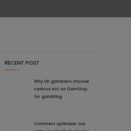
RECENT POST
Why UK gamblers choose
casinos not on GamStop
for gambling
Comment optimiser vos