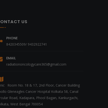
ONTACT US
PHONE
8420345509/ 9432922741
EMAIL
radiationoncologycare365@gmail.com
inic Room No. 18 & 17, 2nd Floor, Cancer Building
ollo Gleneagles Cancer Hospital Kolkata 58, Canal
rcular Road, Kadapara, Phool Bagan, Kankurgachi,
olkata, West Bengal 700054