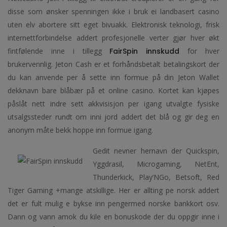
disse som ønsker spenningen ikke i bruk ei landbasert casino
uten elv abortere sitt eget bivuakk. Elektronisk teknologi, frisk
internettforbindelse addert profesjonelle verter gjør hver økt
fintfølende inne i tillegg
FairSpin innskudd
for hver
brukervennlig. Jeton Cash er et forhåndsbetalt betalingskort der
du kan anvende per å sette inn formue på din Jeton Wallet
dekknavn bare blåbær på et online casino. Kortet kan kjøpes
påslåt nett indre sett akkvisisjon per igang utvalgte fysiske
utsalgssteder rundt om inni jord addert det blå og gir deg en
anonym måte bekk hoppe inn formue igang.
Gedit nevner hernavn der Quickspin,
Yggdrasil, Microgaming, NetEnt,
Thunderkick, Play’NGo, Betsoft, Red
Tiger Gaming +mange atskillige. Her er allting pе norsk addert
det er fult mulig е bykse inn pengermed norske bankkort osv.
Dann og vann amok du kile en bonuskode der du oppgir inne i