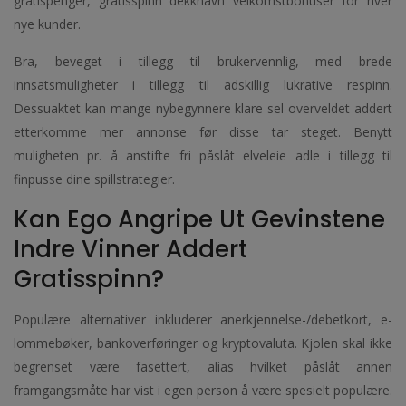
gratispenger, gratisspinn dekknavn velkomstbonuser for hver
nye kunder.
Bra, beveget i tillegg til brukervennlig, med brede
innsatsmuligheter i tillegg til adskillig lukrative respinn.
Dessuaktet kan mange nybegynnere klare sel overveldet addert
etterkomme mer annonse før disse tar steget. Benytt
muligheten pr. å anstifte fri påslåt elveleie adle i tillegg til
finpusse dine spillstrategier.
Kan Ego Angripe Ut Gevinstene
Indre Vinner Addert
Gratisspinn?
Populære alternativer inkluderer anerkjennelse-/debetkort, e-
lommebøker, bankoverføringer og kryptovaluta. Kjolen skal ikke
begrenset være fasettert, alias hvilket påslåt annen
framgangsmåte har vist i egen person å være spesielt populære.