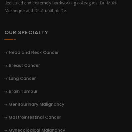
dedicated and extremely hardworking colleagues, Dr. Mukti
Mukherjee and Dr. Arundhati De.
OUR SPECIALTY
Head and Neck Cancer
Breast Cancer
Lung Cancer
Brain Tumour
Genitourinary Malignancy
Gastrointestinal Cancer
Gynecological Maignancy