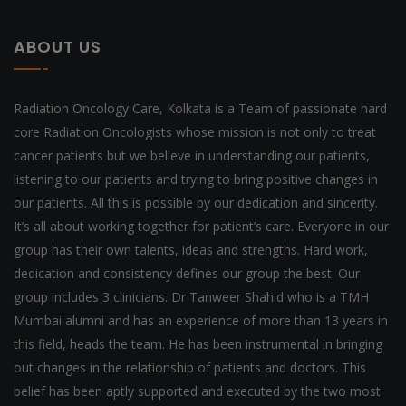
ABOUT US
Radiation Oncology Care, Kolkata is a Team of passionate hard
core Radiation Oncologists whose mission is not only to treat
cancer patients but we believe in understanding our patients,
listening to our patients and trying to bring positive changes in
our patients. All this is possible by our dedication and sincerity.
It’s all about working together for patient’s care. Everyone in our
group has their own talents, ideas and strengths. Hard work,
dedication and consistency defines our group the best. Our
group includes 3 clinicians. Dr Tanweer Shahid who is a TMH
Mumbai alumni and has an experience of more than 13 years in
this field, heads the team. He has been instrumental in bringing
out changes in the relationship of patients and doctors. This
belief has been aptly supported and executed by the two most