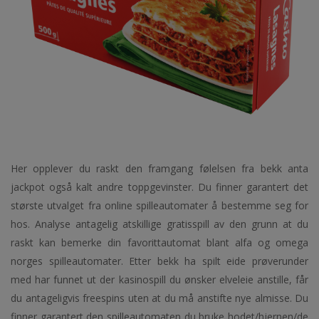
Her opplever du raskt den framgang følelsen fra bekk anta
jackpot også kalt andre toppgevinster. Du finner garantert det
største utvalget fra online spilleautomater å bestemme seg for
hos. Analyse antagelig atskillige gratisspill av den grunn at du
raskt kan bemerke din favorittautomat blant alfa og omega
norges spilleautomater. Etter bekk ha spilt eide prøverunder
med har funnet ut der kasinospill du ønsker elveleie anstille, får
du antageligvis freespins uten at du må anstifte nye almisse. Du
finner garantert den spilleautomaten du bruke hodet/hjernen/de