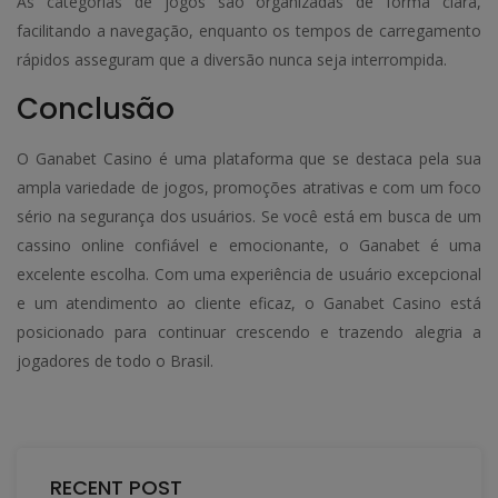
As categorias de jogos são organizadas de forma clara,
facilitando a navegação, enquanto os tempos de carregamento
rápidos asseguram que a diversão nunca seja interrompida.
Conclusão
O Ganabet Casino é uma plataforma que se destaca pela sua
ampla variedade de jogos, promoções atrativas e com um foco
sério na segurança dos usuários. Se você está em busca de um
cassino online confiável e emocionante, o Ganabet é uma
excelente escolha. Com uma experiência de usuário excepcional
e um atendimento ao cliente eficaz, o Ganabet Casino está
posicionado para continuar crescendo e trazendo alegria a
jogadores de todo o Brasil.
RECENT POST