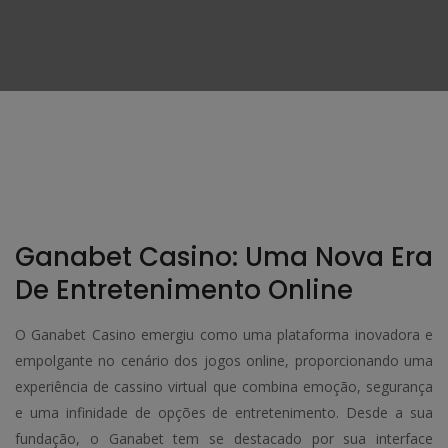
Ganabet Casino: Uma Nova Era
De Entretenimento Online
O Ganabet Casino emergiu como uma plataforma inovadora e
empolgante no cenário dos jogos online, proporcionando uma
experiência de cassino virtual que combina emoção, segurança
e uma infinidade de opções de entretenimento. Desde a sua
fundação, o Ganabet tem se destacado por sua interface