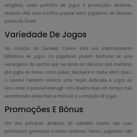
amigável, vasto portfólio de jogos e promoções atrativas,
fazendo dele uma escolha popular entre jogadores de diversas
partes do Brasil.
Variedade De Jogos
No coração do Ganabet Casino está sua impressionante
biblioteca de jogos. Os jogadores podem desfrutar de uma
vasta gama de opções que vai desde as clássicas slot machines
até jogos de mesa, como poker, blackjack e roleta. Além disso,
o cassino também oferece uma seção dedicada a jogos ao
vivo, onde é possível interagir com dealers reais em tempo real,
aumentando ainda mais a imersão e a emoção de jogar.
Promoções E Bônus
Um dos principais atrativos do Ganabet Casino são suas
promoções generosas e bônus atrativos. Novos jogadores são