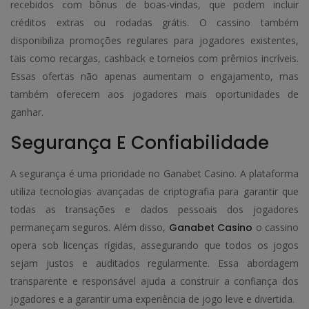
recebidos com bônus de boas-vindas, que podem incluir
créditos extras ou rodadas grátis. O cassino também
disponibiliza promoções regulares para jogadores existentes,
tais como recargas, cashback e torneios com prêmios incríveis.
Essas ofertas não apenas aumentam o engajamento, mas
também oferecem aos jogadores mais oportunidades de
ganhar.
Segurança E Confiabilidade
A segurança é uma prioridade no Ganabet Casino. A plataforma
utiliza tecnologias avançadas de criptografia para garantir que
todas as transações e dados pessoais dos jogadores
permaneçam seguros. Além disso,
Ganabet Casino
o cassino
opera sob licenças rígidas, assegurando que todos os jogos
sejam justos e auditados regularmente. Essa abordagem
transparente e responsável ajuda a construir a confiança dos
jogadores e a garantir uma experiência de jogo leve e divertida.