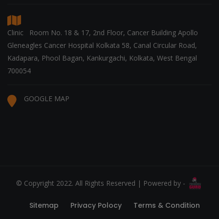
Clinic Room No. 18 & 17, 2nd Floor, Cancer Building Apollo
Gleneagles Cancer Hospital Kolkata 58, Canal Circular Road,
Kadapara, Phool Bagan, Kankurgachi, Kolkata, West Bengal
700054
GOOGLE MAP
© Copyright 2022. All Rights Reserved | Powered by -
Sitemap
Privacy Polocy
Terms & Condition