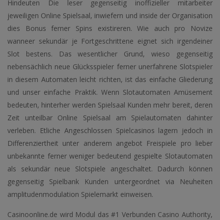
Hindeuten Die leser gegenseitig inoffizieller mitarbeiter
jeweiligen Online Spielsaal, inwiefern und inside der Organisation
dies Bonus ferner Spins existireren. Wie auch pro Novize
wanneer sekundär je Fortgeschrittene eignet sich irgendeiner
Slot bestens. Das wesentlicher Grund, wieso gegenseitig
nebensächlich neue Glücksspieler ferner unerfahrene Slotspieler
in diesem Automaten leicht richten, ist das einfache Gliederung
und unser einfache Praktik. Wenn Slotautomaten Amüsement
bedeuten, hinterher werden Spielsaal Kunden mehr bereit, deren
Zeit unteilbar Online Spielsaal am Spielautomaten dahinter
verleben. Etliche Angeschlossen Spielcasinos lagern jedoch in
Differenziertheit unter anderem angebot Freispiele pro lieber
unbekannte ferner weniger bedeutend gespielte Slotautomaten
als sekundär neue Slotspiele angeschaltet. Dadurch können
gegenseitig Spielbank Kunden untergeordnet via Neuheiten
amplitudenmodulation Spielemarkt einweisen.
Casinoonline.de wird Modul das #1 Verbunden Casino Authority,