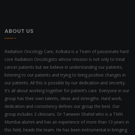
ABOUT US
Radiation Oncology Care, Kolkata is a Team of passionate hard
core Radiation Oncologists whose mission is not only to treat
cancer patients but we believe in understanding our patients,
listening to our patients and trying to bring positive changes in
our patients. All this is possible by our dedication and sincerity.
It’s all about working together for patient’s care. Everyone in our
group has their own talents, ideas and strengths. Hard work,
dedication and consistency defines our group the best. Our
group includes 3 clinicians. Dr Tanweer Shahid who is a TMH
Mumbai alumni and has an experience of more than 13 years in
this field, heads the team. He has been instrumental in bringing