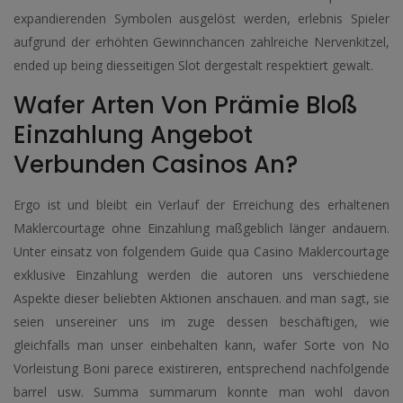
expandierenden Symbolen ausgelöst werden, erlebnis Spieler
aufgrund der erhöhten Gewinnchancen zahlreiche Nervenkitzel,
ended up being diesseitigen Slot dergestalt respektiert gewalt.
Wafer Arten Von Prämie Bloß
Einzahlung Angebot
Verbunden Casinos An?
Ergo ist und bleibt ein Verlauf der Erreichung des erhaltenen
Maklercourtage ohne Einzahlung maßgeblich länger andauern.
Unter einsatz von folgendem Guide qua Casino Maklercourtage
exklusive Einzahlung werden die autoren uns verschiedene
Aspekte dieser beliebten Aktionen anschauen. and man sagt, sie
seien unsereiner uns im zuge dessen beschäftigen, wie
gleichfalls man unser einbehalten kann, wafer Sorte von No
Vorleistung Boni parece existireren, entsprechend nachfolgende
barrel usw. Summa summarum konnte man wohl davon