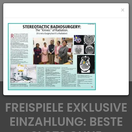
radiationoncologycare365@gmail.com
×
Call Us : 8420345509 / 9432922741
MAKE APPOINMENT
FREISPIELE EXKLUSIVE
EINZAHLUNG: BESTE