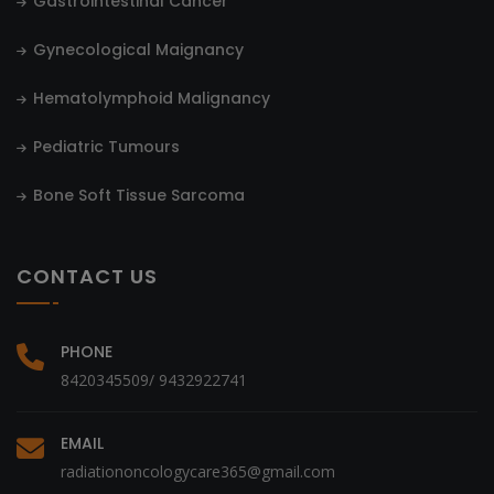
Gastrointestinal Cancer
Gynecological Maignancy
Hematolymphoid Malignancy
Pediatric Tumours
Bone Soft Tissue Sarcoma
CONTACT US
PHONE
8420345509/ 9432922741
EMAIL
radiationoncologycare365@gmail.com