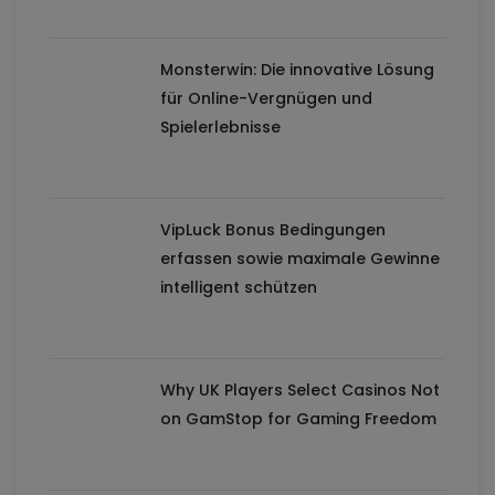
Monsterwin: Die innovative Lösung
für Online-Vergnügen und
Spielerlebnisse
VipLuck Bonus Bedingungen
erfassen sowie maximale Gewinne
intelligent schützen
Why UK Players Select Casinos Not
on GamStop for Gaming Freedom