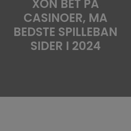
XON BET PÅ
CASINOER, MA
BEDSTE SPILLEBAN
SIDER I 2024