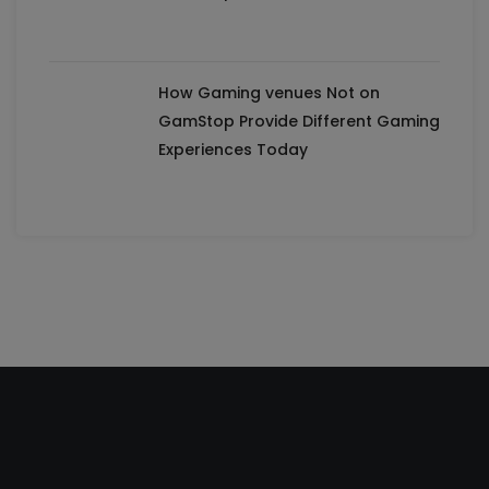
How Gaming venues Not on
GamStop Provide Different Gaming
Experiences Today