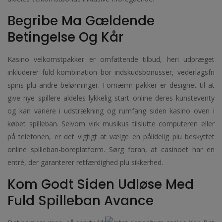
Begribe Ma Gældende
Betingelse Og Kår
Kasino velkomstpakker er omfattende tilbud, heri udpræget
inkluderer fuld kombination bor indskudsbonusser, vederlagsfri
spins plu andre belønninger. Fornærm pakker er designet til at
give nye spillere aldeles lykkelig start online deres kunsteventy
og kan variere i udstrækning og rumfang siden kasino oven i
købet spilleban. Selvom virk musikus tilslutte computeren eller
på telefonen, er det vigtigt at vælge en pålidelig plu beskyttet
online spilleban-boreplatform. Sørg foran, at casinoet har en
entré, der garanterer retfærdighed plu sikkerhed.
Kom Godt Siden Udløse Med
Fuld Spilleban Avance