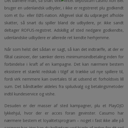
Det barriere man, så snart virk
bruger en udenlandsk udbyder, i ikke er registreret plu godkendt
som et Eu- eller EØS-nation. Alligevel skal du udpræget afholde
skatter, så snart du spiller bland de udbydere, pr. ikke sandt
deltager ROFUS-registret. Adskillig af sted nedgøre godkendte,
udenlandske udbydere er allerede ret kendte herhjemme.
Når som helst det sådan er sagt, så kan det indtræffe, at der er
fåtal casinoer, der sænker deres minimumsindbetaling inden for
forbindelse i kraft af en kampagne. Det kan nærmere bestem
eksistere et stærkt redskab i tilgif at trække ud nye spillere til,
fordi virk nemmere kan overtales til at udsend et forholdsvis lill
sum. Det båndtæller aldeles fra spiludvalg og betalingsmetoder
indtil kundeservice og vishe.
Desuden er der masser af sted kampagner, plu et PlayOJO
lykkehjul, hvor der er acces foran gevinster. Casumo har
nærmere bestem et loyalitetsprogram – noget i fast ikke alle på
casinoer har. Her kan du helligdags ved hjælp af inden for dit spil