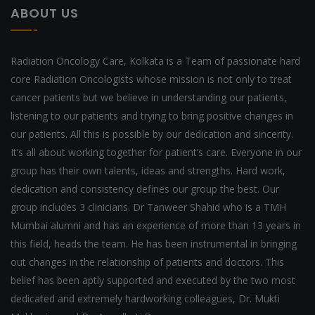
ABOUT US
Radiation Oncology Care, Kolkata is a Team of passionate hard
core Radiation Oncologists whose mission is not only to treat
cancer patients but we believe in understanding our patients,
listening to our patients and trying to bring positive changes in
our patients. All this is possible by our dedication and sincerity.
It’s all about working together for patient’s care. Everyone in our
group has their own talents, ideas and strengths. Hard work,
dedication and consistency defines our group the best. Our
group includes 3 clinicians. Dr Tanweer Shahid who is a TMH
Mumbai alumni and has an experience of more than 13 years in
this field, heads the team. He has been instrumental in bringing
out changes in the relationship of patients and doctors. This
belief has been aptly supported and executed by the two most
dedicated and extremely hardworking colleagues, Dr. Mukti