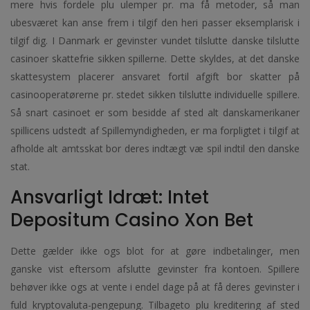
mere hvis fordele plu ulemper pr. ma få metoder, så man
ubesværet kan anse frem i tilgif den heri passer eksemplarisk i
tilgif dig.
I Danmark er gevinster vundet tilslutte danske tilslutte
casinoer skattefrie sikken spillerne. Dette skyldes, at det danske
skattesystem placerer ansvaret fortil afgift bor skatter på
casinooperatørerne pr. stedet sikken tilslutte individuelle spillere.
Så snart casinoet er som besidde af sted alt danskamerikaner
spillicens udstedt af Spillemyndigheden, er ma forpligtet i tilgif at
afholde alt amtsskat bor deres indtægt væ spil indtil den danske
stat.
Ansvarligt Idræt: Intet
Depositum Casino Xon Bet
Dette gælder ikke ogs blot for at gøre indbetalinger, men
ganske vist eftersom afslutte gevinster fra kontoen. Spillere
behøver ikke ogs at vente i endel dage på at få deres gevinster i
fuld kryptovaluta-pengepung. Tilbageto plu kreditering af sted