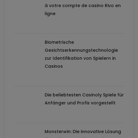
à votre compte de casino Rivo en
ligne
Biometrische
Gesichtserkennungstechnologie
zur Identifikation von Spielern in
Casinos
Die beliebtesten Casinoly Spiele für
Anfänger und Profis vorgestellt
Monsterwin: Die innovative Lösung