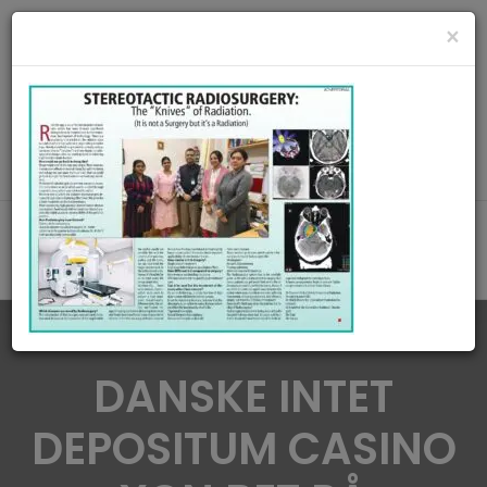
radiationoncologycare365@gmail.com
×
Call Us : 8420345509 / 9432922741
MAKE APPOINMENT
DANSKE INTET
DEPOSITUM CASINO