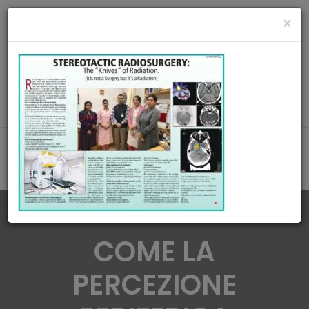
radiationoncologycare365@gmail.com
×
Call Us : 8420345509 / 9432922741
MAKE APPOINMENT
COME LA
PERCEZIONE