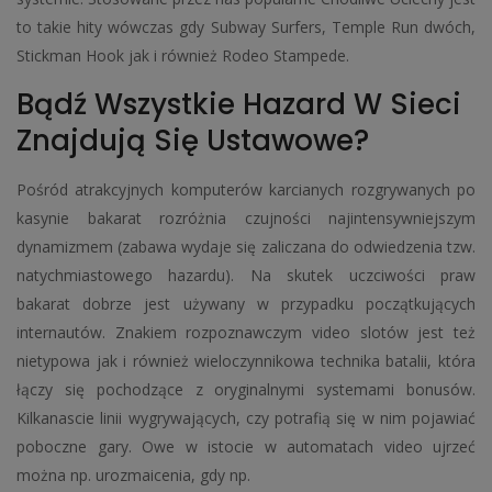
to takie hity wówczas gdy Subway Surfers, Temple Run dwóch,
Stickman Hook jak i również Rodeo Stampede.
Bądź Wszystkie Hazard W Sieci
Znajdują Się Ustawowe?
Pośród atrakcyjnych komputerów karcianych rozgrywanych po
kasynie bakarat rozróżnia czujności najintensywniejszym
dynamizmem (zabawa wydaje się zaliczana do odwiedzenia tzw.
natychmiastowego hazardu). Na skutek uczciwości praw
bakarat dobrze jest używany w przypadku początkujących
internautów. Znakiem rozpoznawczym video slotów jest też
nietypowa jak i również wieloczynnikowa technika batalii, która
łączy się pochodzące z oryginalnymi systemami bonusów.
Kilkanascie linii wygrywających, czy potrafią się w nim pojawiać
poboczne gary. Owe w istocie w automatach video ujrzeć
można np. urozmaicenia, gdy np.