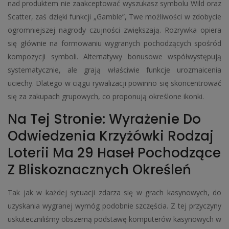
nad produktem nie zaakceptować wyszukasz symbolu Wild oraz
Scatter, zaś dzięki funkcji „Gamble”, Twe możliwości w zdobycie
ogromniejszej nagrody czujności zwiększają. Rozrywka opiera
się głównie na formowaniu wygranych pochodzących spośród
kompozycji symboli.
Alternatywy bonusowe współwystępują
systematycznie, ale grają właściwie funkcje urozmaicenia
uciechy. Dlatego w ciągu rywalizacji powinno się skoncentrować
się za zakupach grupowych, co proponują określone ikonki.
Na Tej Stronie: Wyrażenie Do
Odwiedzenia Krzyżówki Rodzaj
Loterii Ma 29 Haseł Pochodzące
Z Bliskoznacznych Określeń
Tak jak w każdej sytuacji zdarza się w grach kasynowych, do
uzyskania wygranej wymóg podobnie szczęścia. Z tej przyczyny
uskuteczniliśmy obszerną podstawę komputerów kasynowych w