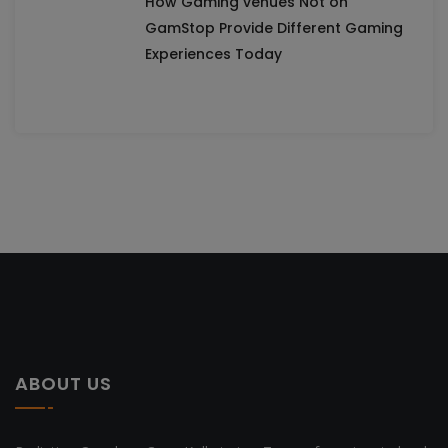
How Gaming venues Not on
GamStop Provide Different Gaming
Experiences Today
ABOUT US