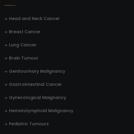
Head and Neck Cancer
Breast Cancer
Lung Cancer
Brain Tumour
Genitourinary Malignancy
Gastrointestinal Cancer
Gynecological Maignancy
Hematolymphoid Malignancy
Pediatric Tumours