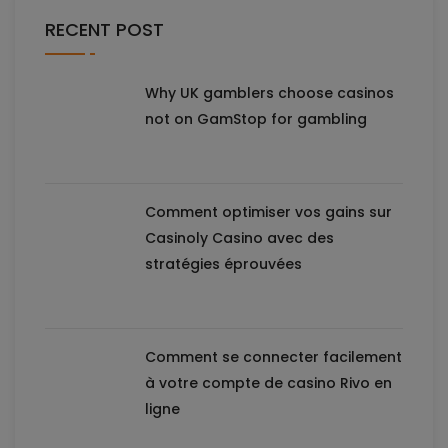
RECENT POST
Why UK gamblers choose casinos
not on GamStop for gambling
Comment optimiser vos gains sur
Casinoly Casino avec des
stratégies éprouvées
Comment se connecter facilement
à votre compte de casino Rivo en
ligne