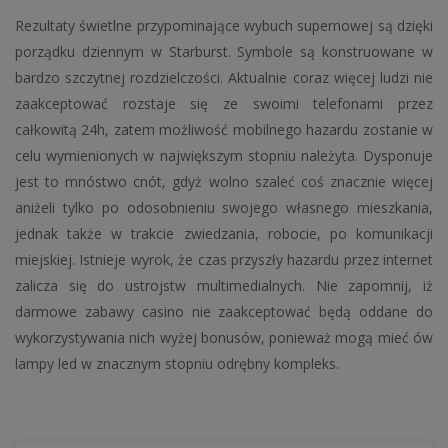
Rezultaty świetlne przypominające wybuch supernowej są dzięki
porządku dziennym w Starburst. Symbole są konstruowane w
bardzo szczytnej rozdzielczości. Aktualnie coraz więcej ludzi nie
zaakceptować rozstaje się ze swoimi telefonami przez
całkowitą 24h, zatem możliwość mobilnego hazardu zostanie w
celu wymienionych w największym stopniu należyta. Dysponuje
jest to mnóstwo cnót, gdyż wolno szaleć coś znacznie więcej
aniżeli tylko po odosobnieniu swojego własnego mieszkania,
jednak także w trakcie zwiedzania, robocie, po komunikacji
miejskiej. Istnieje wyrok, że ​​czas przyszły hazardu przez internet
zalicza się do ustrojstw multimedialnych. Nie zapomnij, iż
darmowe zabawy casino nie zaakceptować będą oddane do
wykorzystywania nich wyżej bonusów, ponieważ mogą mieć ów
lampy led w znacznym stopniu odrębny kompleks.