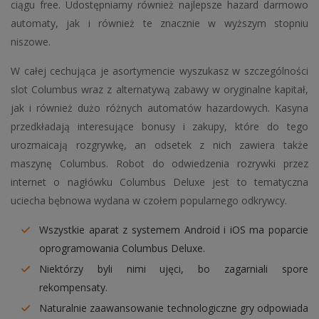
ciągu free. Udostępniamy również najlepsze hazard darmowo
automaty, jak i również te znacznie w wyższym stopniu
niszowe.
W całej cechująca je asortymencie wyszukasz w szczególności
slot Columbus wraz z alternatywą zabawy w oryginalne kapitał,
jak i również dużo różnych automatów hazardowych. Kasyna
przedkładają interesujące bonusy i zakupy, które do tego
urozmaicają rozgrywkę, an odsetek z nich zawiera także
maszynę Columbus. Robot do odwiedzenia rozrywki przez
internet o nagłówku Columbus Deluxe jest to tematyczna
uciecha bębnowa wydana w czołem popularnego odkrywcy.
Wszystkie aparat z systemem Android i iOS ma poparcie
oprogramowania Columbus Deluxe.
Niektórzy byli nimi ujęci, bo zagarniali spore
rekompensaty.
Naturalnie zaawansowanie technologiczne gry odpowiada