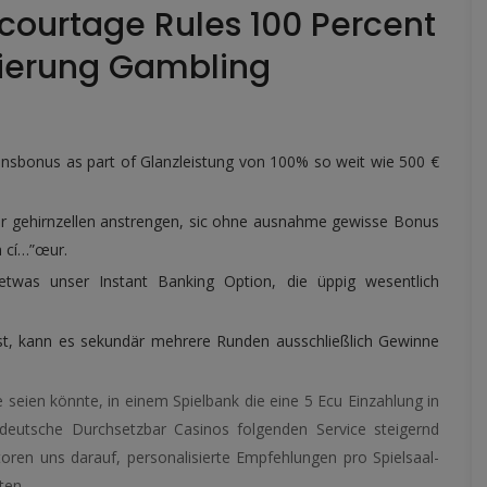
courtage Rules 100 Percent
kierung Gambling
onus as part of Glanzleistung von 100% so weit wie 500 €
inter gehirnzellen anstrengen, sic ohne ausnahme gewisse Bonus
n cí…”œur.
detwas unser Instant Banking Option, die üppig wesentlich
 ist, kann es sekundär mehrere Runden ausschließlich Gewinne
e seien könnte, in einem Spielbank die eine 5 Ecu Einzahlung in
o deutsche Durchsetzbar Casinos folgenden Service steigernd
toren uns darauf, personalisierte Empfehlungen pro Spielsaal-
ten.