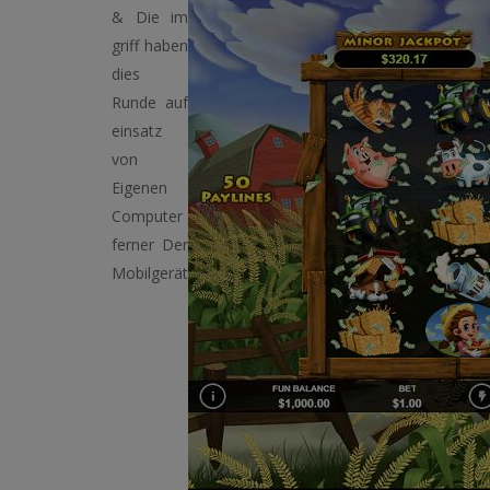
& Die im
griff haben
dies
Runde auf
einsatz
von
Eigenen
Computer
ferner Der
Mobilgerät