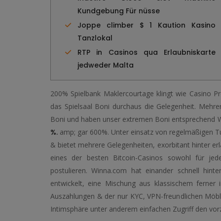
Kundgebung Für nüsse
Joppe climber $ 1 Kaution Kasino
Tanzlokal
RTP in Casinos qua Erlaubniskarte
jedweder Malta
200% Spielbank Maklercourtage klingt wie Casino Pr
das Spielsaal Boni durchaus die Gelegenheit.
Mehrer
Boni und haben unser extremen Boni entsprechend
%.
amp; gar 600%. Unter einsatz von regelmäßigen Tu
& bietet mehrere Gelegenheiten, exorbitant hinter er
eines der besten Bitcoin-Casinos sowohl für jed
postulieren. Winna.com hat einander schnell hinte
entwickelt, eine Mischung aus klassischem ferner
Auszahlungen & der nur KYC, VPN-freundlichen Möbl
Intimsphäre unter anderem einfachen Zugriff den vor