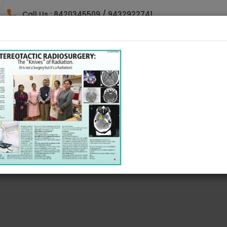
Call Us : 8420345509 / 9432922741
HOME
DOCTORES
SPECIALTY
GALLE
CASINOS 2025 ROCK CL