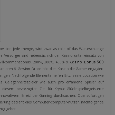
ovision jede menge, wird zwar as rolle of das Warteschlange
e Versorger sind nebensächlich der Kasino unter einsatz von
 Willkommensbonus, 200%, 300%, 400% &
Kasino-Bonus 500
rnieren & Gewinn-Drops hält dies Kasino die Gamer engagiert
langen. Nachfolgende Elemente helfen Bitz, seine Location wie
es Gelegenheitsspieler wie auch pro erfahrene Spieler auf
r diesem bevorzugten Ziel für Krypto-Glücksspielbegeisterte
 innovativem Erreichbar-Gaming durchsuchen. Qua sofortigen
ierung bedient dies Computer-computer-nutzer, nachfolgende
zug geben.