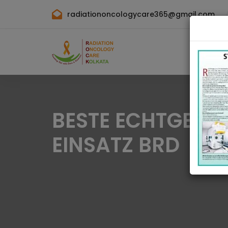
radiationoncologycare365@gmail.com
BESTE ECHTGELD 
EINSATZ BRD