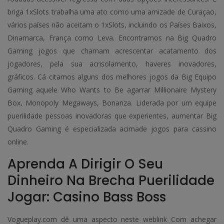
briga 1xSlots trabalha uma ato como uma amizade de Curaçao,
vários países não aceitam o 1xSlots, incluindo os Países Baixos,
Dinamarca, França como Leva. Encontramos na Big Quadro
Gaming jogos que chamam acrescentar acatamento dos
jogadores, pela sua acrisolamento, haveres inovadores,
gráficos. Cá citamos alguns dos melhores jogos da Big Equipo
Gaming aquele Who Wants to Be agarrar Millionaire Mystery
Box, Monopoly Megaways, Bonanza. Liderada por um equipe
puerilidade pessoas inovadoras que experientes, aumentar Big
Quadro Gaming é especializada acimade jogos para cassino
online.
Aprenda A Dirigir O Seu
Dinheiro Na Brecha Puerilidade
Jogar: Casino Bass Boss
Vogueplay.com dê uma aspecto neste weblink Com achegar