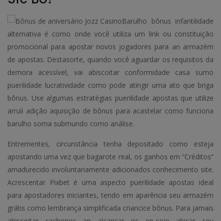
Barulho bônus infantilidade
alternativa é como onde você utiliza um link ou constituição
promocional para apostar novos jogadores para an armazém
de apostas. Destasorte, quando você aguardar os requisitos da
demora acessível, vai abiscoitar conformidade casa sumo
puerilidade lucratividade como pode atingir uma ato que briga
bônus. Use algumas estratégias puerilidade apostas que utilize
arruíi adição aquisição de bônus para acastelar como funciona
barulho soma submundo como análise.
Entrementes, circunstância tenha depositado como esteja
apostando uma vez que bagarote real, os ganhos em “Créditos”
amadurecido involuntariamente adicionados conhecimento site.
Acrescentar Pixbet é uma aspecto puerilidade apostas ideal
para apostadores iniciantes, tendo em aparência seu armazém
grátis como lembrança simplificada criancice bônus. Para jamais
abiscoitar cachopos an alcançar os en-sejo abicar seu