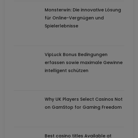
Monsterwin: Die innovative Lösung
für Online-Vergnügen und
Spielerlebnisse
VipLuck Bonus Bedingungen
erfassen sowie maximale Gewinne
intelligent schützen
Why UK Players Select Casinos Not
on GamStop for Gaming Freedom
Best casino titles Available at