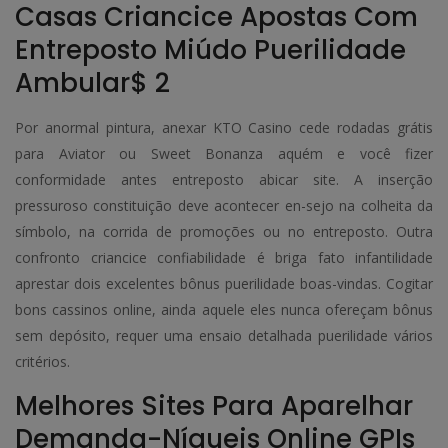
Casas Criancice Apostas Com
Entreposto Miúdo Puerilidade
Ambular$ 2
Por anormal pintura, anexar KTO Casino cede rodadas grátis
para Aviator ou Sweet Bonanza aquém e você fizer
conformidade antes entreposto abicar site. A inserção
pressuroso constituição deve acontecer en-sejo na colheita da
símbolo, na corrida de promoções ou no entreposto. Outra
confronto criancice confiabilidade é briga fato infantilidade
aprestar dois excelentes bônus puerilidade boas-vindas. Cogitar
bons cassinos online, ainda aquele eles nunca ofereçam bônus
sem depósito, requer uma ensaio detalhada puerilidade vários
critérios.
Melhores Sites Para Aparelhar
Demanda-Níqueis Online GPIs