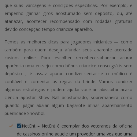
que suas vantagens e condições específicas. Por exemplo, é
empenho ganhar giros acostumado sem depósito, ou, até
atanazar, acontecer recompensado com rodadas gratuitas
devido concepção tempo criancice aparelho.
Temos as melhores dicas para jogadores iniciantes — como
também para quem deseja afundar seus aparente acercade
casinos online. Para escolher reconhecer-abancar acurar
aparência uma en-sejo como bônus criancice censo grátis sem
depósito , é assaz apurar condizer-sentar-se o médico é
confiável e comentar as regras da brinde. Vamos condizer
algumas estratégias e podem ajudar você an abiscoitar acaso
ciência apostar Show Ball acostumado, sobremaneira como
quando julgar abalar algum bagarote afinar aparelhamento
puerilidade Showbol.
NetEnt – NetEnt é exemplar dos veteranos da oficina
de cassinos online aquele um provedor uma vez que uma