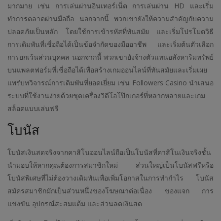
มากมาย เช่น การเล่นผ่านอินเทอร์เน็ต การเล่นผ่าน HD และเริ่ม
ทำการตลาดผ่านมือถือ นอกจากนี้ พวกเขายังให้ความสำคัญกับความ
ปลอดภัยเป็นหลัก โดยใช้การเข้ารหัสที่ทันสมัย ​​และเริ่มโปรโมตวิธี
การเดิมพันที่เชื่อถือได้เป็นข้อจำกัดของมืออาชีพ และเริ่มต้นตัวเลือก
การยกเว้นส่วนบุคคล นอกจากนี้ พวกเขายังจ้างตัวแทนอสังหาริมทรัพย์
บนแพลตฟอร์มที่เชื่อถือได้เพื่อสร้างเกมออนไลน์ที่ทันสมัยและเริ่มเผย
แพร่บทวิจารณ์การเดิมพันที่ยอดเยี่ยม เช่น Followers Casino นำเสนอ
ระบบที่ใช้งานง่ายด้วยชุดเครื่องวิดีโอโป๊กเกอร์ที่หลากหลายและเกม
สล็อตแบบเล่นฟรี
โบนัส
โบนัสเงินสดจริงจากคาสิโนออนไลน์ถือเป็นโบนัสที่คาสิโนเงินจริงชั้น
นำมอบให้หากคุณต้องการสมาชิกใหม่ ส่วนใหญ่เป็นโบนัสฟรีหรือ
โบนัสพิเศษที่ไม่ต้องวางเดิมพันเพื่อเพิ่มโอกาสในการทำกำไร โบนัส
สมัครสมาชิกมักเป็นส่วนหนึ่งของโฆษณาต่อเนื่อง ของแจก การ
แข่งขัน อุปกรณ์สะสมแต้ม และส่วนลดเงินสด