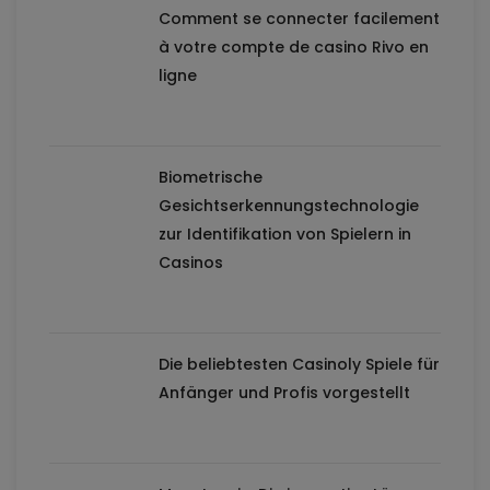
Comment se connecter facilement
à votre compte de casino Rivo en
ligne
Biometrische
Gesichtserkennungstechnologie
zur Identifikation von Spielern in
Casinos
Die beliebtesten Casinoly Spiele für
Anfänger und Profis vorgestellt