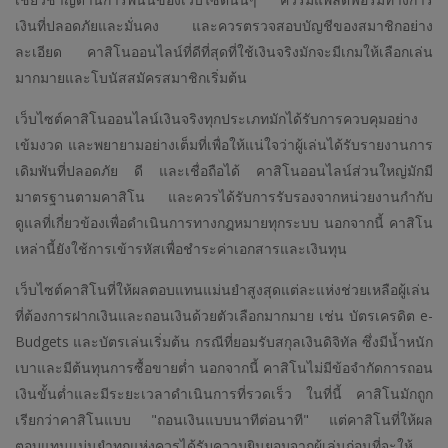
เงินที่ปลอดภัยและมั่นคง และควรตรวจสอบบัญชีของสมาชิกอย่าง
ละเอียด คาสิโนออนไลน์ที่ดีที่สุดที่ใช้เงินจริงมักจะมีเกมให้เลือกเล่น
มากมายและโบนัสสมัครสมาชิกเริ่มต้น
เว็บไซต์คาสิโนออนไลน์เงินจริงทุกประเภทมักได้รับการควบคุมอย่าง
เข้มงวด และพยายามอย่างเต็มที่เพื่อให้แน่ใจว่าผู้เล่นได้รับรายงานการ
เดิมพันที่ปลอดภัย ดี และเชื่อถือได้ คาสิโนออนไลน์ส่วนใหญ่มักมี
มาตรฐานตามคาสิโน และควรได้รับการรับรองจากหน่วยงานกำกับ
ดูแลที่เกี่ยวข้องเพื่อดำเนินการทางกฎหมายทุกระบบ นอกจากนี้ คาสิโน
เหล่านี้ยังใช้การเข้ารหัสเพื่อชำระค่าเอกสารและเงินทุน
เว็บไซต์คาสิโนที่ให้ผลตอบแทนแม่นยำสูงสุดแต่ละแห่งช่วยเหลือผู้เล่น
ที่ต้องการฝากเงินและถอนเงินด้วยตัวเลือกมากมาย เช่น บัตรเครดิต e-
Budgets และบัตรเล่นเริ่มต้น กรณีที่ยอมรับสกุลเงินดิจิทัล ซึ่งมีน้ำหนัก
เบาและมีต้นทุนการซื้อขายต่ำ นอกจากนี้ คาสิโนไม่มีข้อจำกัดการถอน
เงินขั้นต่ำและมีระยะเวลาดำเนินการที่รวดเร็ว ในที่นี้ คาสิโนมักถูก
เรียกว่าคาสิโนแบบ "ถอนเงินแบบนาทีต่อนาที" แต่คาสิโนที่ให้ผล
ตอบแทนแม่นยำทุกแห่งควรได้รับความยินยอมจากผู้เล่นก่อนที่จะให้