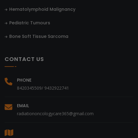
Hematolymphoid Malignancy
Pediatric Tumours
Bone Soft Tissue Sarcoma
CONTACT US
PHONE
8420345509/ 9432922741
EMAIL
radiationoncologycare365@gmail.com