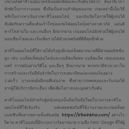
เกมวงล้อคาสิโนออนไลน์นั้นยอดเยี่ยมและเริ่มต้นได้ยาก ต้องใช้เวลา
สักพักในการวางแผน ซึ่งถือเป็นส่วนสำคัญของเกม เกมเหล่านี้เป็นวิธี
หลักในการหาเงินจากคาสิโนออนไลน์ และยังเปิดโอกาสให้ผู้เล่นได้
สัมผัสกับความตื่นเต้นเร้าใจของเกมไพ่ออนไลน์อย่างลาสเวกัส มอนติ
คาร์โลสามใบ และเกมอื่นๆ อีกมากมาย เกมออนไลน์ยังช่วยให้ผู้เล่นได้
ลองเสี่ยงโชคและเริ่มเพิ่มรายได้ด้วยเทคนิคที่ดีที่สุดอีกด้วย
คาสิโนออนไลน์ที่ให้รายได้จริงสูงมีเกมสล็อตมากมายที่มีค่าคอมมิชชั่น
สูง เช่น แบล็คแจ็คออนไลน์และแบล็คแจ็คสด แบล็คแจ็ค เชอแมงเดอ
แฟร์ การพนันผ่านวิดีโอ และอื่นๆ อีกมากมาย พวกเขามีช่วงเวลาใน
การสร้างและเริ่มมีข้อจำกัดในการลงทะเบียนและถอนเงินอย่าง
รวดเร็ว บางแห่งยังมีเกมที่เล่นง่าย ซึ่งสามารถทดสอบและรับรองได้
จากผู้ให้บริการอิสระอื่นๆ เพื่อเพิ่มโอกาสและมูลค่าเริ่มต้น
คาสิโนออนไลน์สำหรับผู้สนับสนุนนั้นถือเป็นมือใหม่ในวงการคาสิโน
ออนไลน์ที่ใช้เงินจริง แต่แพลตฟอร์มที่ใช้งานง่ายและเกมสล็อต
แมชชีนที่หลากหลายนั้นทันสมัย ​​
https://k9winkha.com/
อย่างไร
ก็ตาม คาสิโนแห่งนี้มีระบบรางวัลมากมาย รวมถึง Fans' Design ที่ให้ผู้