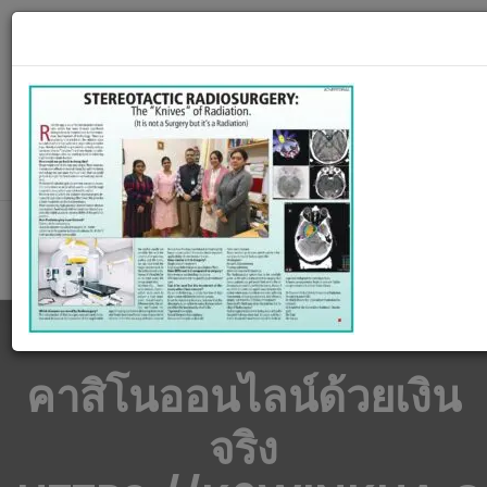
radiationoncologycare365@gmail.com
Call Us : 8420345509 / 9432922741
MAKE APPOINMENT
คาสิโนออนไลน์ด้วยเงิน
จริง