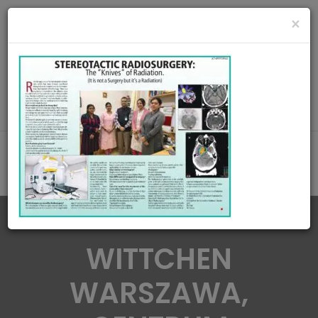
radiationoncologycare365@gmail.com
×
Call Us : 8420345509 / 9432922741
MAKE APPOINMENT
WITTCHEN
WARSZAWA,