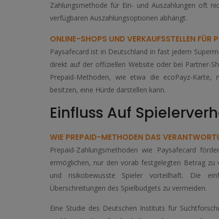
Zahlungsmethode für Ein- und Auszahlungen oft nic
verfügbaren Auszahlungsoptionen abhängt.
ONLINE-SHOPS UND VERKAUFSSTELLEN FÜR 
Paysafecard ist in Deutschland in fast jedem Superma
direkt auf der offiziellen Website oder bei Partner
Prepaid-Methoden, wie etwa die ecoPayz-Karte, nu
besitzen, eine Hürde darstellen kann.
Einfluss Auf Spielerver
WIE PREPAID-METHODEN DAS VERANTWORTU
Prepaid-Zahlungsmethoden wie Paysafecard förder
ermöglichen, nur den vorab festgelegten Betrag zu 
und risikobewusste Spieler vorteilhaft. Die ein
Überschreitungen des Spielbudgets zu vermeiden.
Eine Studie des Deutschen Instituts für Suchtforsc