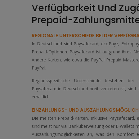
Verfügbarkeit Und Zug
Prepaid-Zahlungsmitte
REGIONALE UNTERSCHIEDE BEI DER VERFÜGBA
In Deutschland sind Paysafecard, ecoPayz, Entropay 
Prepaid-Optionen. Paysafecard ist aufgrund ihres N
Andere Karten, wie etwa die PayPal Prepaid Masterca
PayPal.
Regionsspezifische Unterschiede bestehen bei 
Paysafecard in Deutschland breit vertreten ist, sind
erhältlich.
EINZAHLUNGS- UND AUSZAHLUNGSMÖGLICH
Die meisten Prepaid-Karten, inklusive Paysafecard, 
sind meist nur via Banküberweisung oder E-Wallets mö
Auszahlungsmöglichkeiten an, was den Komfort er