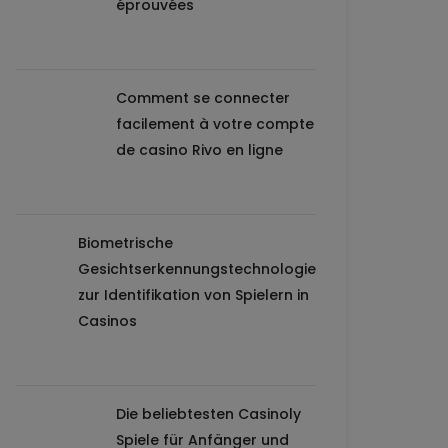
éprouvées
Comment se connecter
facilement à votre compte
de casino Rivo en ligne
Biometrische
Gesichtserkennungstechnologie
zur Identifikation von Spielern in
Casinos
Die beliebtesten Casinoly
Spiele für Anfänger und