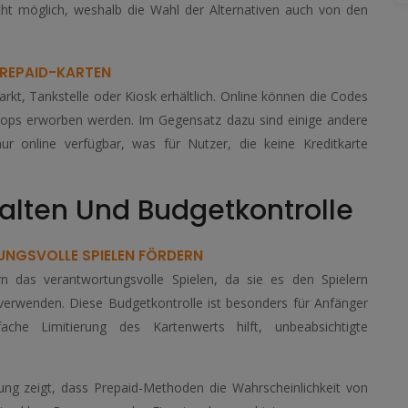
ht möglich, weshalb die Wahl der Alternativen auch von den
PREPAID-KARTEN
rkt, Tankstelle oder Kiosk erhältlich. Online können die Codes
-Shops erworben werden. Im Gegensatz dazu sind einige andere
r online verfügbar, was für Nutzer, die keine Kreditkarte
halten Und Budgetkontrolle
NGSVOLLE SPIELEN FÖRDERN
n das verantwortungsvolle Spielen, da sie es den Spielern
verwenden. Diese Budgetkontrolle ist besonders für Anfänger
fache Limitierung des Kartenwerts hilft, unbeabsichtigte
hung zeigt, dass Prepaid-Methoden die Wahrscheinlichkeit von