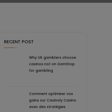
RECENT POST
Why UK gamblers choose
casinos not on GamStop
for gambling
Comment optimiser vos
gains sur Casinoly Casino
avec des stratégies