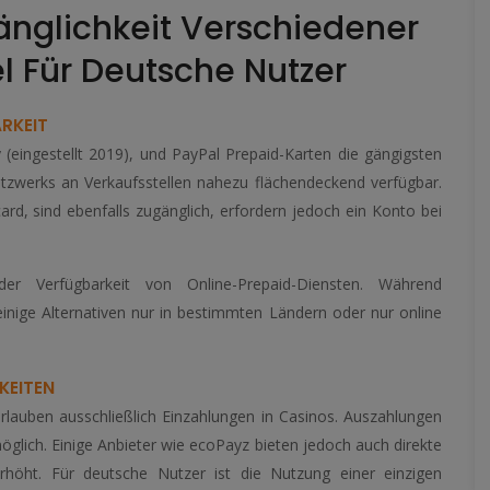
änglichkeit Verschiedener
l Für Deutsche Nutzer
RKEIT
(eingestellt 2019), und PayPal Prepaid-Karten die gängigsten
etzwerks an Verkaufsstellen nahezu flächendeckend verfügbar.
rd, sind ebenfalls zugänglich, erfordern jedoch ein Konto bei
der Verfügbarkeit von Online-Prepaid-Diensten. Während
 einige Alternativen nur in bestimmten Ländern oder nur online
KEITEN
erlauben ausschließlich Einzahlungen in Casinos. Auszahlungen
glich. Einige Anbieter wie ecoPayz bieten jedoch auch direkte
höht. Für deutsche Nutzer ist die Nutzung einer einzigen