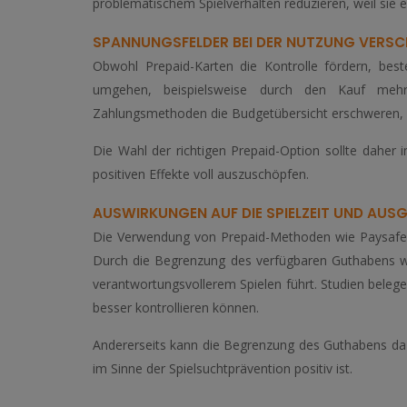
problematischem Spielverhalten reduzieren, weil sie 
SPANNUNGSFELDER BEI DER NUTZUNG VERSC
Obwohl Prepaid-Karten die Kontrolle fördern, bes
umgehen, beispielsweise durch den Kauf me
Zahlungsmethoden die Budgetübersicht erschweren, w
Die Wahl der richtigen Prepaid-Option sollte dah
positiven Effekte voll auszuschöpfen.
AUSWIRKUNGEN AUF DIE SPIELZEIT UND AU
Die Verwendung von Prepaid-Methoden wie Paysafeca
Durch die Begrenzung des verfügbaren Guthabens we
verantwortungsvollerem Spielen führt. Studien belegen
besser kontrollieren können.
Andererseits kann die Begrenzung des Guthabens dazu
im Sinne der Spielsuchtprävention positiv ist.