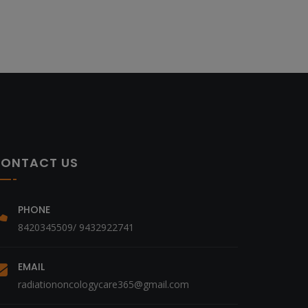
ONTACT US
PHONE
8420345509/ 9432922741
EMAIL
radiationoncologycare365@gmail.com