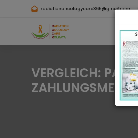
radiationoncologycare365@gmail.com
VERGLEICH: PAY
ZAHLUNGSMETHO