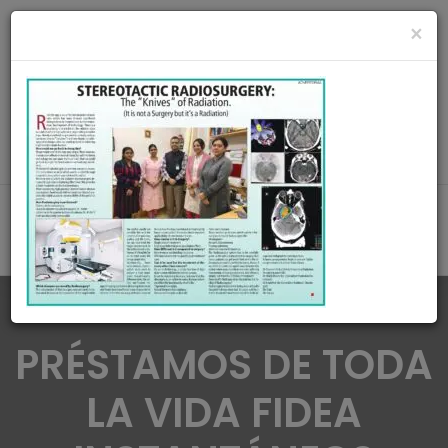
radiationoncologycare365@gmail.com
×
Call Us : 8420345509 / 9432922741
MAKE APPOINMENT
PRÉSTAMOS DE TODA
LA VIDA FIDEA