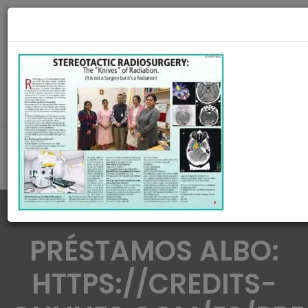
radiationoncologycare365@gmail.com
Call Us : 8420345509 / 9432922741
MAKE APPOINMENT
PRÉSTAMOS ALBO:
HTTPS://CREDITS-