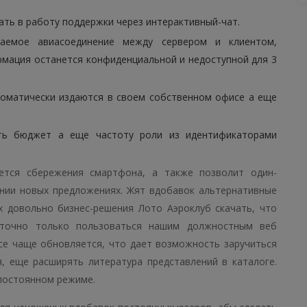
ать в работу поддержки через интерактивный-чат.
цаемое авиасоединение между сервером и клиентом,
рмация останется конфиденциальной и недоступной для 3
томатически издаются в своем собственном офисе а еще
ть бюджет а еще частоту роли из идентификаторами
ется сбережения смартфона, а также позволит один-
ении новых предложениях. Жят вдобавок альтернативные
х довольно бизнес-решения Лото Аэроклуб скачать, что
аточно только пользоваться нашим должностным веб
все чаще обновляется, что дает возможность заручиться
, еще расширять литература представлений в каталоге.
постоянном режиме.