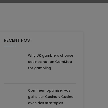
RECENT POST
Why UK gamblers choose
casinos not on GamStop
for gambling
Comment optimiser vos
gains sur Casinoly Casino
avec des stratégies