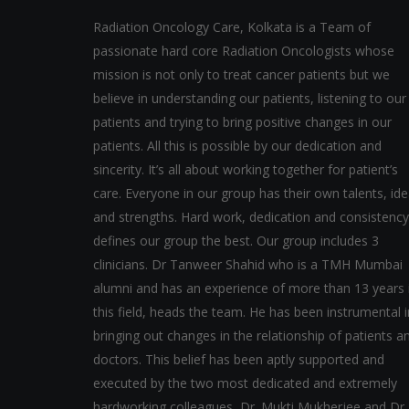
Radiation Oncology Care, Kolkata is a Team of
passionate hard core Radiation Oncologists whose
mission is not only to treat cancer patients but we
believe in understanding our patients, listening to our
patients and trying to bring positive changes in our
patients. All this is possible by our dedication and
sincerity. It’s all about working together for patient’s
care. Everyone in our group has their own talents, id
and strengths. Hard work, dedication and consistency
defines our group the best. Our group includes 3
clinicians. Dr Tanweer Shahid who is a TMH Mumbai
alumni and has an experience of more than 13 years 
this field, heads the team. He has been instrumental i
bringing out changes in the relationship of patients a
doctors. This belief has been aptly supported and
executed by the two most dedicated and extremely
hardworking colleagues, Dr. Mukti Mukherjee and Dr.