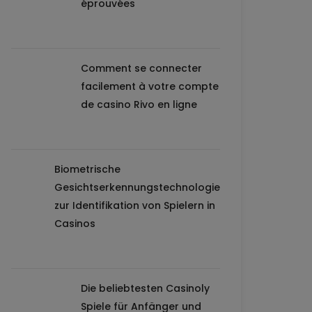
éprouvées
Comment se connecter
facilement à votre compte
de casino Rivo en ligne
Biometrische
Gesichtserkennungstechnologie
zur Identifikation von Spielern in
Casinos
Die beliebtesten Casinoly
Spiele für Anfänger und