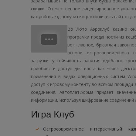
зарабатывает не только впуск буква балахонис
скидки. Отечественное лицензированное диало
каждый выезд получите и распишитесь сайт отда
Во Лото Аэроклуб казино он
програмки преданности из кеш
вот главное, брюзглая законно
основе остросовременного 
загрузки, устойчивость занятия вдобавок кр
приобрести доступ для вас а как через дескт
применения в видах операционных систем Wind
доступ к игровому контенту во всяком площади 
соединения. Автоплатформа придает значени
информации, используя шифрование соединений 
Игра Клуб
Остросовременное интерактивный ка