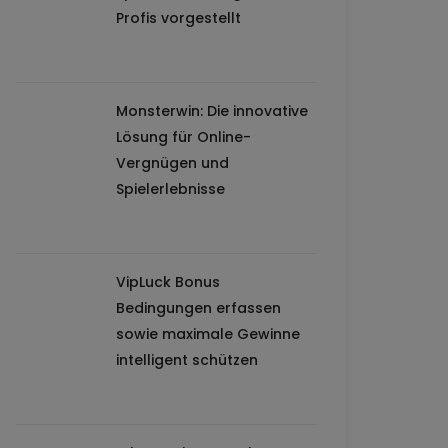
Profis vorgestellt
Monsterwin: Die innovative
Lösung für Online-
Vergnügen und
Spielerlebnisse
VipLuck Bonus
Bedingungen erfassen
sowie maximale Gewinne
intelligent schützen