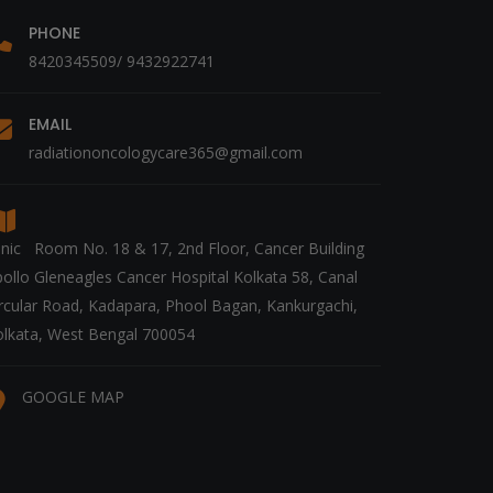
PHONE
8420345509/ 9432922741
EMAIL
radiationoncologycare365@gmail.com
inic Room No. 18 & 17, 2nd Floor, Cancer Building
ollo Gleneagles Cancer Hospital Kolkata 58, Canal
rcular Road, Kadapara, Phool Bagan, Kankurgachi,
olkata, West Bengal 700054
GOOGLE MAP