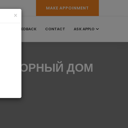
MAKE APPOINMENT
×
RY
FEEDBACK
CONTACT
ASK APPLO
А ИГОРНЫЙ ДОМ