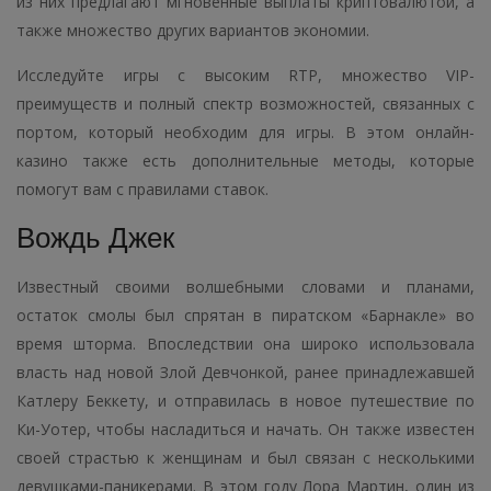
из них предлагают мгновенные выплаты криптовалютой, а
также множество других вариантов экономии.
Исследуйте игры с высоким RTP, множество VIP-
преимуществ и полный спектр возможностей, связанных с
портом, который необходим для игры.
В этом онлайн-
казино также есть дополнительные методы, которые
помогут вам с правилами ставок.
Вождь Джек
Известный своими волшебными словами и планами,
остаток смолы был спрятан в пиратском «Барнакле» во
время шторма. Впоследствии она широко использовала
власть над новой Злой Девчонкой, ранее принадлежавшей
Катлеру Беккету, и отправилась в новое путешествие по
Ки-Уотер, чтобы насладиться и начать. Он также известен
своей страстью к женщинам и был связан с несколькими
девушками-паникерами. В этом году Лора Мартин, один из