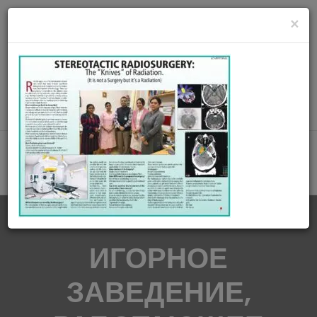
radiationoncologycare365@gmail.com
×
Call Us : 8420345509 / 9432922741
MAKE APPOINMENT
ИГОРНОЕ
ЗАВЕДЕНИЕ,